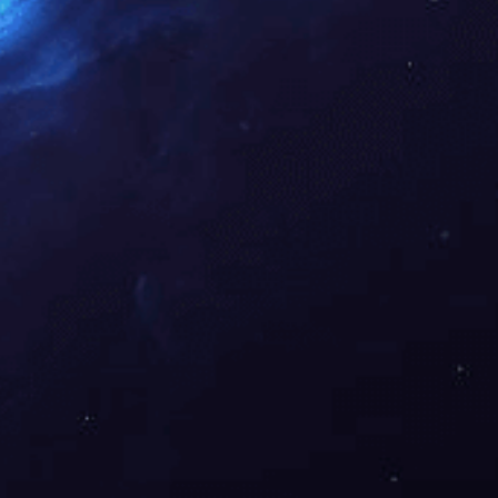
客户案例
客户案例