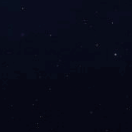
峻翰环保
JUNHAN ENVIRONMENTAL
扫一扫，添加微信
18011533号-1】
录入口
|
开云(www.kaiyun.com)官方网站
|
开云官方端网站登录入口
|