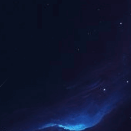
开云(中国)
开云网页版·官方版在线登入
联系人：徐经理
手机：13964675100（微信同
号）
Q Q：441794626
邮箱：441794626@qq.com
网址：www.zarioscti.com
地址：诸城市龙都街道工业园33
号