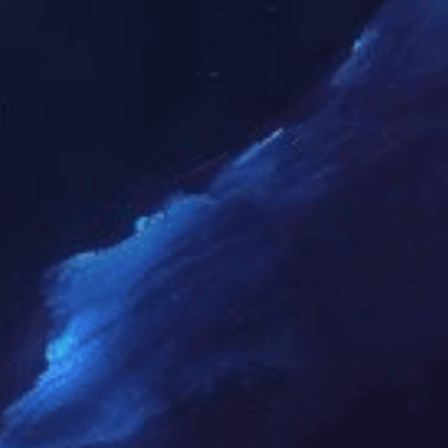
泥浆固液分离设备
页