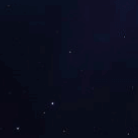
Q Q：441794626
邮箱：441794626@qq.com
网址：www.zarioscti.com
地址：诸城市龙都街道工业园33
号
产品中心
快速链接
压滤设备
关于我们
真空过滤机
产品中心
一体化污水处理设备
客户案例