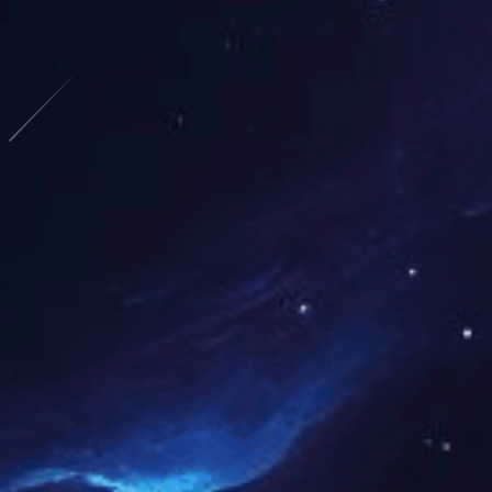
电镀污水处理设备
气浮机设备
污泥脱水设备
厌氧塔
砂滤罐
斜管沉淀池
格栅除污机
废气处理设备