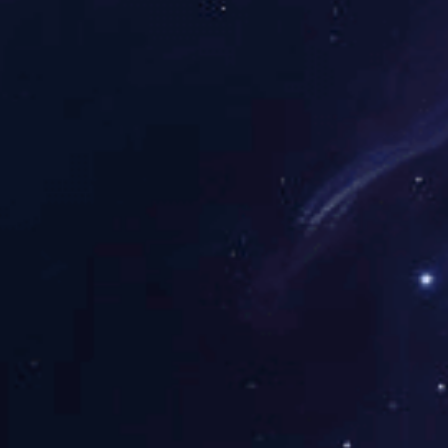
一体化污水处理设备
泥
生活污水处理设备
医院污水处理设备
养殖污水处理设备
屠宰污水处理设备
工业污水处理设备
食品污水处理设备
印染污水处理设备