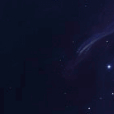
开云(中国)
开云网页版·官方版在线登入
联系人：徐经理
手机：13964675100（微信同
号）
Q Q：441794626
邮箱：441794626@qq.com
网址：www.zarioscti.com
介绍
地址：诸城市龙都街道工业园33