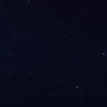
峻翰环保
JUNHAN ENVIRONMENTAL