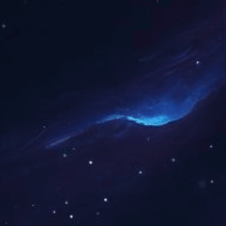
开云(中国)
开云网页版·官方版在线登入
联系人：徐经理
手机：13964675100（微信同
号）
Q Q：441794626
邮箱：441794626@qq.com
网址：www.zarioscti.com
介绍
地址：诸城市龙都街道工业园33