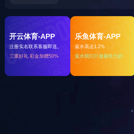
网站首页
/
客户案例
关于我们
公司介绍
企业文化