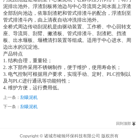
泥排出池外。浮渣刮板将池边与中心导流筒之间水面上浮渣
全部刮向池边，依靠刮渣耙和管式排渣斗的配合，浮渣刮至
管式排渣斗内，由上清夜自动冲洗排出池外。
全桥式周边传动刮泥机是由驱动装置、工作桥、中心回转支
座、导流筒、刮臂、撇渣板、管式排渣斗、刮渣耙、挡渣
板、出水堰板、堰槽清扫装置等组成。适用于中心进水、周
边出水的沉淀池。
产品特点
1. 结构合理，重量轻；
2. 水下部件采用不锈钢制作，便于维护，使用寿命长；
3. 电气控制可根据用户要求，实现手动、定时、PLC控制以
及与PLC进行通讯等功能特性；
4. 维护方便，运行费用低。
上一条：
刮吸泥机
下一条：
刮吸泥机
回到顶部
Copyright © 诸城市峻翰环保科技有限公司 版权所有