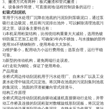
3、撇渣方式有两种：板式撇渣和管式撇渣；
4、设备操作简便，可直接就地/远程控制设备的运行；
虹吸式刮泥机
常用于污水处理厂沉降在池底的污泥刮到泵吸泥口，通过泵
吸行走边吸泥，然后将污泥排出池外，可以解除清理池底污
泥之苦。该设备主要特点有：
1)本机采用桁架结构，比传统结构重量大大减轻，选用热镀
锌防腐工艺加工处理，可确保5年内不锈蚀，与水接触的部件
使用304不锈钢制作，使用寿命大大加长。
2)维护量小，配用动力小运行费用低；选泵合理，运行平稳
可靠。
3)新型的传动机构，避免两端行走误差。
4)行走轮为钢轮，保证了使用寿命。
产品用途
全桥式周边传动刮泥机用于污水处理厂、自来水厂以及工业
废水处理中辐流式沉淀池。将沉降在池底的污泥刮集到池底
的集泥坑，池面的浮渣被撇向管式排渣斗。
结构工作原理
全桥式周边传动刮泥机由驱动减速机直接驱动行走轮，并带
动工作桥及连接的刮泥桁架对数螺旋线形刮泥板，将沉淀池
污泥由池边逐渐刮至中心集泥坑，在静水压力作用下，将污