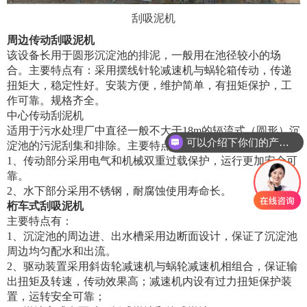
刮吸泥机
周边传动刮吸泥机
该设备长用于圆形沉淀池的排泥，一般用在池径较小的场
合。主要特点有：采用摆线针轮减速机与蜗轮箱传动，传递
扭矩大，稳定性好。安装方便，维护简单，有扭矩保护，工
作可靠。规格齐全。
中心传动刮泥机
适用于污水处理厂中直径一般不大于18m的辐流式（圆形）沉
可以介绍下你们的产品么
淀池的污泥刮集和排除。主要特点有：
1、传动部分采用电气和机械双重过载保护，运行更加安全可
靠。
2、水下部分采用不锈钢，耐腐蚀使用寿命长。
桁车式刮吸泥机
主要特点有：
1、沉淀池的周边进、出水槽采用边断面设计，保证了沉淀池
周边均匀配水和出流。
2、驱动装置采用斜齿轮减速机与蜗轮减速机相组合，保证输
出扭矩及转速，传动效果高；减速机内设有过力扭矩保护装
置，运转安全可靠；