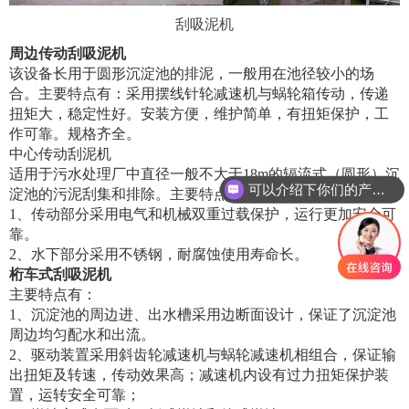
刮吸泥机
周边传动刮吸泥机
该设备长用于圆形沉淀池的排泥，一般用在池径较小的场
合。主要特点有：采用摆线针轮减速机与蜗轮箱传动，传递
扭矩大，稳定性好。安装方便，维护简单，有扭矩保护，工
作可靠。规格齐全。
中心传动刮泥机
适用于污水处理厂中直径一般不大于18m的辐流式（圆形）沉
可以介绍下你们的产品么
淀池的污泥刮集和排除。主要特点有：
1、传动部分采用电气和机械双重过载保护，运行更加安全可
靠。
2、水下部分采用不锈钢，耐腐蚀使用寿命长。
桁车式刮吸泥机
主要特点有：
1、沉淀池的周边进、出水槽采用边断面设计，保证了沉淀池
周边均匀配水和出流。
2、驱动装置采用斜齿轮减速机与蜗轮减速机相组合，保证输
出扭矩及转速，传动效果高；减速机内设有过力扭矩保护装
置，运转安全可靠；