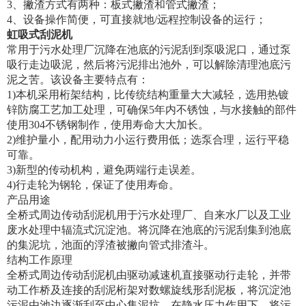
3、撇渣方式有两种：板式撇渣和管式撇渣；
4、设备操作简便，可直接就地/远程控制设备的运行；
虹吸式刮泥机
常用于污水处理厂沉降在池底的污泥刮到泵吸泥口，通过泵
吸行走边吸泥，然后将污泥排出池外，可以解除清理池底污
泥之苦。该设备主要特点有：
1)本机采用桁架结构，比传统结构重量大大减轻，选用热镀
锌防腐工艺加工处理，可确保5年内不锈蚀，与水接触的部件
使用304不锈钢制作，使用寿命大大加长。
2)维护量小，配用动力小运行费用低；选泵合理，运行平稳
可靠。
3)新型的传动机构，避免两端行走误差。
4)行走轮为钢轮，保证了使用寿命。
产品用途
全桥式周边传动刮泥机用于污水处理厂、自来水厂以及工业
废水处理中辐流式沉淀池。将沉降在池底的污泥刮集到池底
的集泥坑，池面的浮渣被撇向管式排渣斗。
结构工作原理
全桥式周边传动刮泥机由驱动减速机直接驱动行走轮，并带
动工作桥及连接的刮泥桁架对数螺旋线形刮泥板，将沉淀池
污泥由池边逐渐刮至中心集泥坑，在静水压力作用下，将污