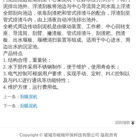
泥排出池外。浮渣刮板将池边与中心导流筒之间水面上浮渣
全部刮向池边，依靠刮渣耙和管式排渣斗的配合，浮渣刮至
管式排渣斗内，由上清夜自动冲洗排出池外。
全桥式周边传动刮泥机是由驱动装置、工作桥、中心回转支
座、导流筒、刮臂、撇渣板、管式排渣斗、刮渣耙、挡渣
板、出水堰板、堰槽清扫装置等组成。适用于中心进水、周
边出水的沉淀池。
产品特点
1. 结构合理，重量轻；
2. 水下部件采用不锈钢制作，便于维护，使用寿命长；
3. 电气控制可根据用户要求，实现手动、定时、PLC控制以
及与PLC进行通讯等功能特性；
4. 维护方便，运行费用低。
上一条：
刮吸泥机
下一条：
刮吸泥机
回到顶部
Copyright © 诸城市峻翰环保科技有限公司 版权所有