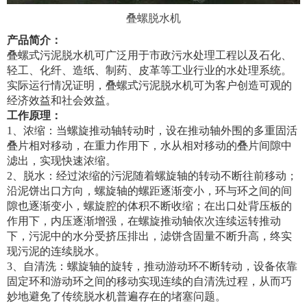
叠螺脱水机
产品简介：
叠螺式污泥脱水机可广泛用于市政污水处理工程以及石化、
轻工、化纤、造纸、制药、皮革等工业行业的水处理系统。
实际运行情况证明，叠螺式污泥脱水机可为客户创造可观的
经济效益和社会效益。
工作原理：
1、浓缩：当螺旋推动轴转动时，设在推动轴外围的多重固活
叠片相对移动，在重力作用下，水从相对移动的叠片间隙中
滤出，实现快速浓缩。
2、脱水：经过浓缩的污泥随着螺旋轴的转动不断往前移动；
沿泥饼出口方向，螺旋轴的螺距逐渐变小，环与环之间的间
隙也逐渐变小，螺旋腔的体积不断收缩；在出口处背压板的
作用下，内压逐渐增强，在螺旋推动轴依次连续运转推动
下，污泥中的水分受挤压排出，滤饼含固量不断升高，终实
现污泥的连续脱水。
3、自清洗：螺旋轴的旋转，推动游动环不断转动，设备依靠
固定环和游动环之间的移动实现连续的自清洗过程，从而巧
妙地避免了传统脱水机普遍存在的堵塞问题。