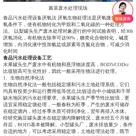
酱菜废水处理现场
食品污水处理设备厌氧法 厌氧生物处理法是厌氧微生物在无
氧条件下，使有机物转化为甲烷和二氧化碳的一种处理方
法。 以梨罐头生产废水处理对象进行的中间试验表明，经30h
厌氧消化，有机物去除率可达90%，糖类化合物转化，碱度
增加，向消化液中投加氨盐或尿素等含氮化合物，可减少消
化时间
食品污水处理设备工艺
水果罐头生产废水中有机物和悬浮物浓度高，BOD5/CODcr
比值较高可生化性好，因此一般采用生物法进行处理。
1、生物自然净化法
生物自然净化法一般包括稳定塘和污水土地处理系统，它们
均具有投资少和运行费用低等优点,比较适合中小城镇和干旱
缺水地区的污水处理要求。水果罐头生产季节性比较强，更
适宜采用稳定塘处理，一般春秋为旺季，产生的废水可储存
在稳定塘内，经过冬季水质可得到净化，翌年再排入水体。
经研究豌豆罐头废水在稳定塘内降解情况，废水经五个月储
存后，BOD5基本被降解。小型罐头厂，废水排放量少，条件
合适的地方，可以考虑采用稳定塘，土地处理法处理，既节