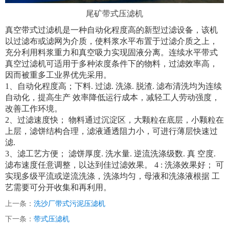
尾矿带式压滤机
真空带式过滤机是一种自动化程度高的新型过滤设备，该机
以过滤布或滤网为介质，使料浆水平布置于过滤介质之上，
充分利用料浆重力和真空吸力实现固液分离。连续水平带式
真空过滤机可适用于多种浓度条件下的物料，过滤效率高，
因而被重多工业界优先采用。
1、自动化程度高；下料. 过滤. 洗涤. 脱渣. 滤布清洗均为连续
自动化，提高生产 效率降低运行成本，减轻工人劳动强度，
改善工作环境。
2、过滤速度快； 物料通过沉淀区，大颗粒在底层，小颗粒在
上层，滤饼结构合理，滤液通透阻力小，可进行薄层快速过
滤.
3、滤工艺方便； 滤饼厚度. 洗水量. 逆流洗涤级数. 真 空度.
滤布速度任意调整，以达到佳过滤效果。 4 : 洗涤效果好； 可
实现多级平流或逆流洗涤，洗涤均匀，母液和洗涤液根据 工
艺需要可分开收集和再利用。
上一条：
洗沙厂带式污泥压滤机
下一条：
带式压滤机