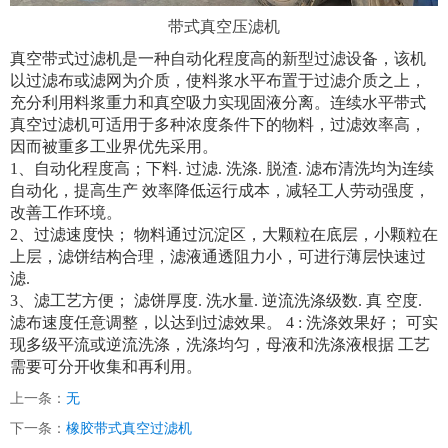
带式真空压滤机
真空带式过滤机是一种自动化程度高的新型过滤设备，该机
以过滤布或滤网为介质，使料浆水平布置于过滤介质之上，
充分利用料浆重力和真空吸力实现固液分离。连续水平带式
真空过滤机可适用于多种浓度条件下的物料，过滤效率高，
因而被重多工业界优先采用。
1、自动化程度高；下料. 过滤. 洗涤. 脱渣. 滤布清洗均为连续
自动化，提高生产 效率降低运行成本，减轻工人劳动强度，
改善工作环境。
2、过滤速度快； 物料通过沉淀区，大颗粒在底层，小颗粒在
上层，滤饼结构合理，滤液通透阻力小，可进行薄层快速过
滤.
3、滤工艺方便； 滤饼厚度. 洗水量. 逆流洗涤级数. 真 空度.
滤布速度任意调整，以达到过滤效果。 4 : 洗涤效果好； 可实
现多级平流或逆流洗涤，洗涤均匀，母液和洗涤液根据 工艺
需要可分开收集和再利用。
上一条：
无
下一条：
橡胶带式真空过滤机