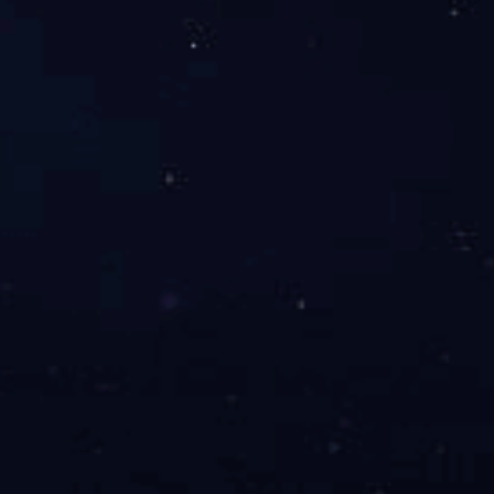
峻翰环保
JUNHAN ENVIRONMENTAL