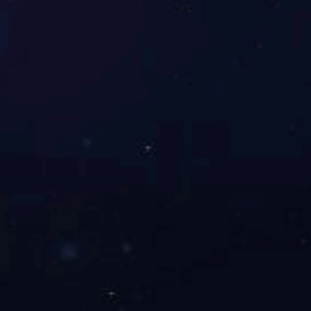
联系方式
联系人：徐经理
手机：13964675100
邮箱：441794626@qq.com