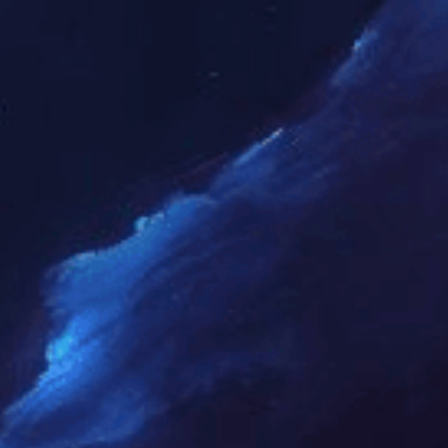
，实现对泥浆的快速固液分离。设备主要由进料系统、
力大。
中的固体颗粒与液体进行有效分离，提高固含率，降低
生产需求。同时，设备操作简单，易于实现自动化控
备的故障率和维护成本。
设备采用封闭式结构，有效防止物料外泄，保障生产环
行灵活调整和优化，以满足各种复杂工况下的固液分离