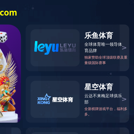
在线留言
开云(中国)
网站管理
|
|
139-6467-5100
国统一
询热线
户案例
在线留言
开云(中国)