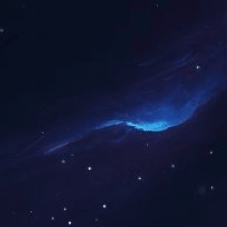
2、污水
换机油后方能
3、检查
部分。检查电
开云(中国)
4、清洗
洁、呈现本色
本文网址：
开云网页版·官方版在线登入
联系人：徐经理
手机：13964675100（微信同
号）
Q Q：441794626
邮箱：441794626@qq.com
网址：www.zarioscti.com
地址：诸城市龙都街道工业园33