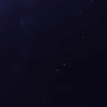
泵，风机转向不能搞反。一旦污水进入风机，必须清理，更
整个运动部件的间隙，更换易损件。清扫、检查、调整电器
设备局部进行拆卸、检查调整和修复。保养应达到外观清