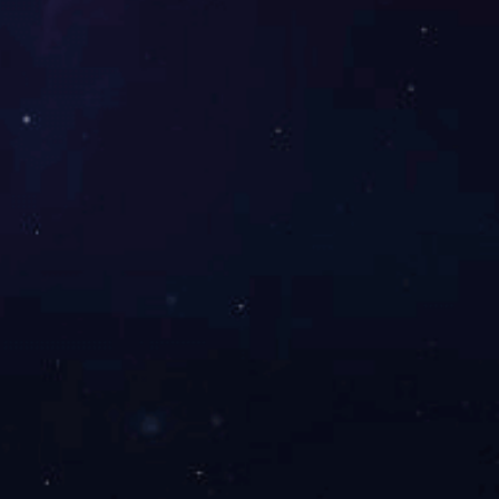
联系方式
联系人：徐经理
手机：13964675100
邮箱：441794626@qq.com
地址：山东省诸城市龙都街道工业园33号