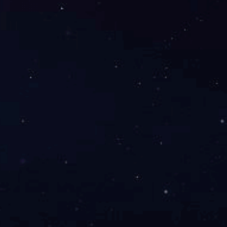
峻翰环保
JUNHAN ENVIRONMENTAL